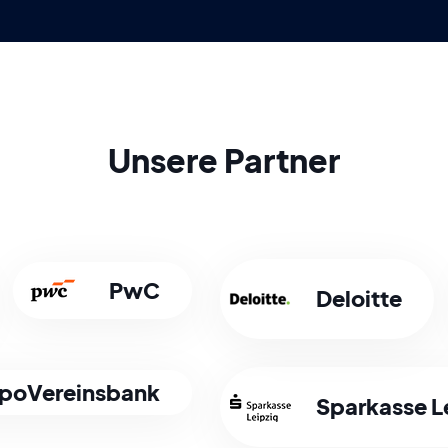
Unsere Partner
PwC
Deloitte
poVereinsbank
Sparkasse L