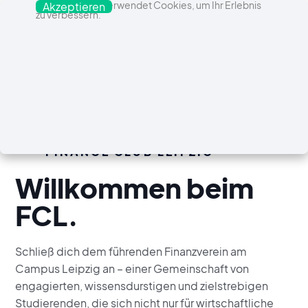
Diese Website verwendet Cookies, um Ihr Erlebnis
Akzeptieren
zu verbessern.
FINANCE CLUB LEIPZIG
Willkommen beim
FCL.
Schließ dich dem führenden Finanzverein am
Campus Leipzig an – einer Gemeinschaft von
engagierten, wissensdurstigen und zielstrebigen
Studierenden, die sich nicht nur für wirtschaftliche