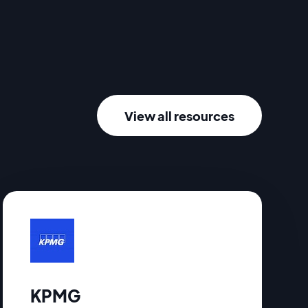
View all resources
KPMG