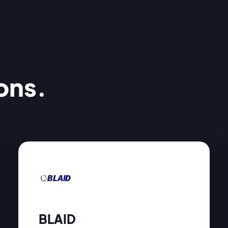
ions.
BLAID